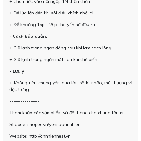
+ Cho nước vào nồi ngập 1/4 thân chén.
+ Để lửa lớn đến khi sôi điều chỉnh nhỏ lại.
+ Để khoảng 15p – 20p cho yến nở đều ra.
- Cách bảo quản:
+ Giữ lạnh trong ngăn đông sau khi làm sạch lông.
+ Giữ lạnh trong ngăn mát sau khi chế biến.
- Lưu ý:
+ Không nên chưng yến quá lâu sẽ bị nhão, mất hương vị
đặc trưng.
----------------
Tham khảo các sản phẩm và đặt hàng cho chúng tôi tại:
Shopee: shopee.vn/yensaoannhien
Website: http://annhiennest.vn