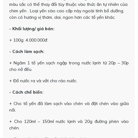
màu sắc có thể thay đổi tùy thuộc vào thức ăn tự nhiên của
chim yến . Loại yến sào cao cấp này ngoài tính bổ dưỡng,
còn có hương vị thơm, dai, ngon hơn các tổ yến khác.
- Khối lượng/ giá bán:
+ 100g: 4.000.000đ
- Cách làm sạch:
+ Ngâm 1 tổ yến sạch ngập trong nước lạnh từ 20p – 30p
cho nở đều.
+ Đổ nước ra và vắt cho ráo nước.
- Cách chế biến:
+ Cho tổ yến đã làm sạch vào chén và đặt chén vào giữa
nồi.
+ Cho 120ml – 150ml nước lạnh và 20g đường phèn vào
chén.