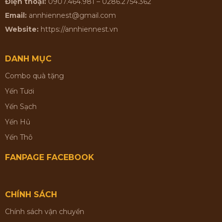
Điện thoại:
0907.464.981 – 0286.2754.362
Email:
annhiennest@gmail.com
Website:
https://annhiennest.vn
DANH MỤC
Combo quà tặng
Yến Tươi
Yến Sạch
Yến Hủ
Yến Thô
FANPAGE FACEBOOK
CHÍNH SÁCH
Chính sách vận chuyển