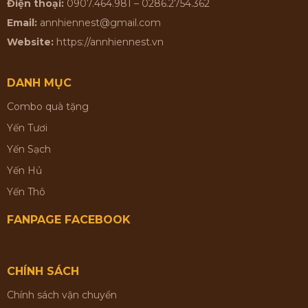
Điện thoại:
0907.464.981 – 0286.2754.362
Email:
annhiennest@gmail.com
Website:
https://annhiennest.vn
DANH MỤC
Combo quà tặng
Yến Tươi
Yến Sạch
Yến Hủ
Yến Thô
FANPAGE FACEBOOK
CHÍNH SÁCH
Chính sách vận chuyển